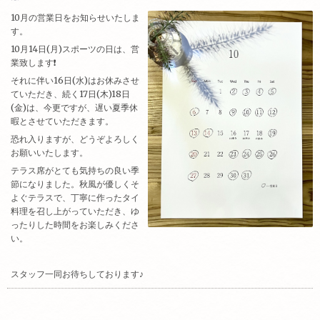
10月の営業日をお知らせいたしま
す。
10月14日(月)スポーツの日は、営
業致します❗️
それに伴い16日(水)はお休みさせ
ていただき、続く17日(木)18日
(金)は、今更ですが、遅い夏季休
暇とさせていただきます。
恐れ入りますが、どうぞよろしく
お願いいたします。
テラス席がとても気持ちの良い季
節になりました。秋風が優しくそ
よぐテラスで、丁寧に作ったタイ
料理を召し上がっていただき、ゆ
ったりした時間をお楽しみくださ
い。
スタッフ一同お待ちしております♪