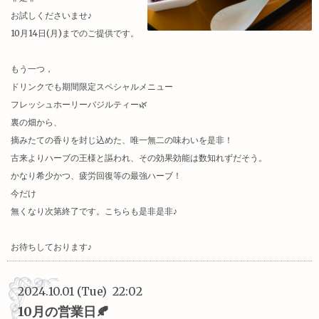
お試しくださいませ♪
10月14日(月)までのご提供です。
もう一つ，
ドリンクでも期間限定スペシャルメニュー
フレッシュホーリーバジルティー🌿
裏の畑から、
摘みたての香りを封じ込めた、唯一無二の味わいを是非！
古来よりハーブの王様と謳われ、その効果効能は数知れずだそう。
かなり希少かつ、疲労回復等の最強ハーブ！
今だけ
無くなり次第終了です。こちらも是非是非♪
お待ちしております♪
2024.10.01 (Tue) 22:02
10月の営業日🍂