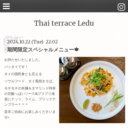
Thai terrace Ledu
2024.10.22 (Tue) 22:02
期間限定スペシャルメニュー🍁
お待たせいたしました。
パッタイです！
タイの国民食とも言える
ソウルフード、タイ風焼きそば。
モチモチの米麺＆タマリンド特有
の甘酸っぱいソース&プリプリ海
老にナッツ、ライム、プリックナ
ンプラー＊＊＊
是非ご自由にお楽しみくださいま
せ♪