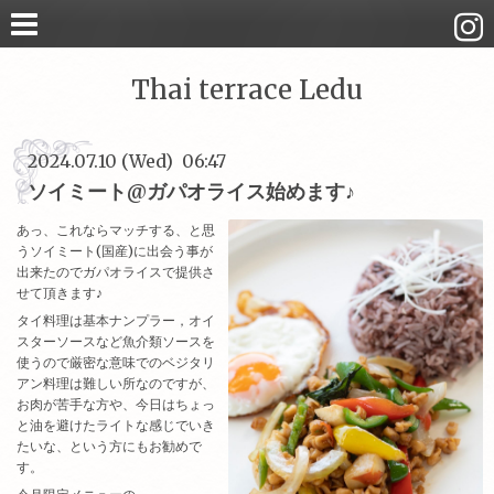
Thai terrace Ledu
2024.07.10 (Wed) 06:47
ソイミート@ガパオライス始めます♪
あっ、これならマッチする、と思
うソイミート(国産)に出会う事が
出来たのでガパオライスで提供さ
せて頂きます♪
タイ料理は基本ナンプラー，オイ
スターソースなど魚介類ソースを
使うので厳密な意味でのベジタリ
アン料理は難しい所なのですが、
お肉が苦手な方や、今日はちょっ
と油を避けたライトな感じでいき
たいな、という方にもお勧めで
す。